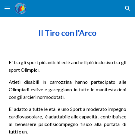
Skip to main content
Skip to navigation
Il Tiro con l'Arco
E' tra gli sport più antichi ed è anche il più inclusivo tra gli
sport Olimpici.
Atleti disabili in carrozzina hanno partecipato alle
Olimpiadi estive e gareggiano in tutte le manifestazioni
con gli arcieri normodotati.
E' adatto a tutte le età, è uno Sport a
moderato impegno
cardiovascolare,
è adattabile alle capacità
, contribuisce
al benessere psicofisico
mpegno fisico alla portata di
tutti e un.